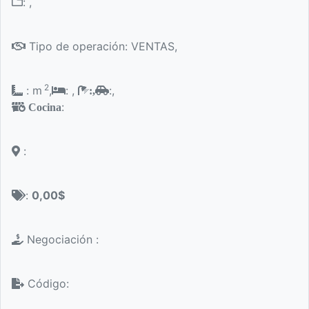
: ,
Tipo de operación: VENTAS,
2
: m
,
: ,
:,
:,
:
Cocina
:
:
0,00$
Negociación :
Código: